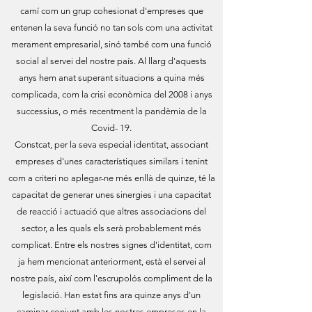
camí com un grup cohesionat d'empreses que
entenen la seva funció no tan sols com una activitat
merament empresarial, sinó també com una funció
social al servei del nostre país. Al llarg d'aquests
anys hem anat superant situacions a quina més
complicada, com la crisi econòmica del 2008 i anys
successius, o més recentment la pandèmia de la
Covid- 19.
Constcat, per la seva especial identitat, associant
empreses d'unes característiques similars i tenint
com a criteri no aplegar-ne més enllà de quinze, té la
capacitat de generar unes sinergies i una capacitat
de reacció i actuació que altres associacions del
sector, a les quals els serà probablement més
complicat. Entre els nostres signes d'identitat, com
ja hem mencionat anteriorment, està el servei al
nostre país, així com l'escrupolós compliment de la
legislació. Han estat fins ara quinze anys d'un
caminar conjunt amb les nostres empreses en la