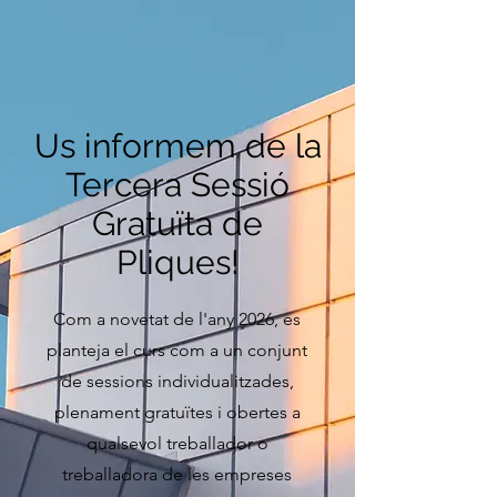
Us informem de la
Tercera Sessió
Gratuïta de
Pliques!
Com a novetat de l'any 2026, es
planteja el curs com a un conjunt
de sessions individualitzades,
plenament gratuïtes i obertes a
qualsevol treballador o
treballadora de les empreses