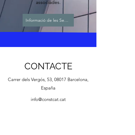
associades.
Informació de les Sessions Organitzades
CONTACTE
Carrer dels Vergós, 53, 08017 Barcelona,
España
info@constcat.cat
Tel.
+34 616 40 39 91
Nom