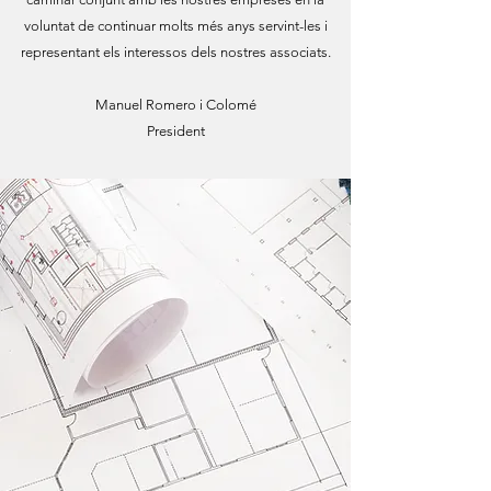
voluntat de continuar molts més anys servint-les i
representant els interessos dels nostres associats.
Manuel Romero i Colomé
President