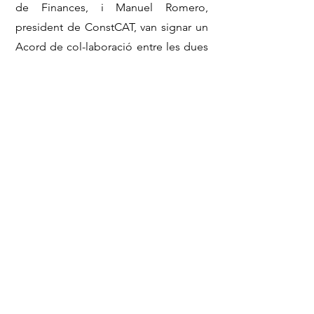
de Finances, i Manuel Romero,
president de ConstCAT, van signar un
Acord de col-laboració entre les dues
entitats per a la difusió i prescripció
de productes de l'ICF, mitjançant la
figura del promotor financer.
Des de ConstCAT, volem transmetre el
més sincer agraïment al Comitè
Organitzador, Comitè Científic, i
empreses que componen
l'Associació, així com també a les
personalitats, ponents i participants
que van voler acompanyar-nos en
aquesta primera Jornada de
ConstCAT, aconseguint fer d'aquest